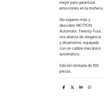
mejor para garantizar
emociones en la muñeca.
No esperes más y
descubre MOT1ON
Automatic Twenty-Four,
una alianza de elegancia
y dinamismo, equipada
con un calibre mecánico
automático.
Edición limitada de 100
piezas.
C
C
C
C
o
o
o
o
m
m
m
m
p
p
p
p
a
a
a
a