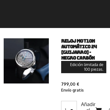
RELOJ MOT1ON
Automático 24
[Guijarro] -
Negro carbón
Edición limitada de
100 piezas.
799,00 €
Envío gratis
Añadir