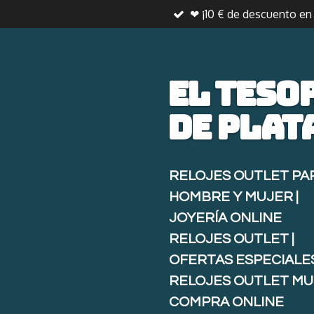
❤ ¡10 € de descuento e
Ir
al
contenido
principal
El teso
de
plat
RELOJES OUTLET PA
HOMBRE Y MUJER |
JOYERÍA ONLINE
RELOJES OUTLET |
OFERTAS ESPECIALE
RELOJES OUTLET MU
COMPRA ONLINE