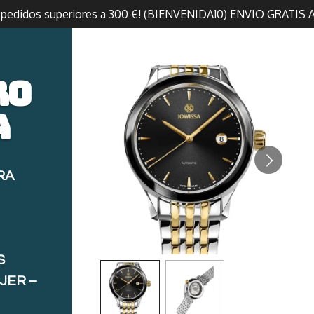
n pedidos superiores a 300 €! (BIENVENIDA10) ENVIO GRATIS 
ro
a
RA
S
JER –