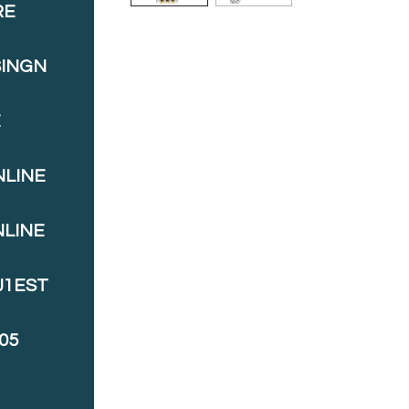
RE
SINGN
E
NLINE
NLINE
J1EST
05