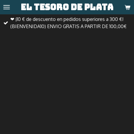
El tesoro de
plata
Ir
al
❤ ¡10 € de descuento en pedidos superiores a 300 €!
contenido
(BIENVENIDA10) ENVIO GRATIS A PARTIR DE 100,00€
principal