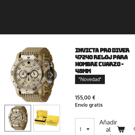
INVICTA Pro Diver
47240 Reloj para
Hombre Cuarzo -
48mm
"Novedad"
155,00 €
Envío gratis
Añadir
al