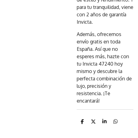
para tu tranquilidad, viene
con 2 años de garantía
Invicta.
Además, ofrecemos
envío gratis en toda
España. Así que no
esperes más, hazte con
tu Invicta 47240 hoy
mismo y descubre la
perfecta combinación de
lujo, precisión y
resistencia. ¡Te
encantará!
C
C
C
C
o
o
o
o
m
m
m
m