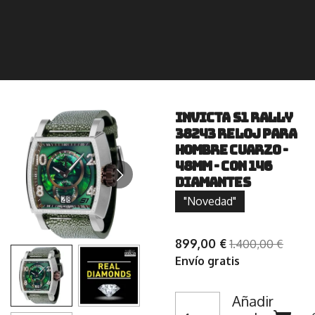
INVICTA S1 Rally
38243 Reloj para
Hombre Cuarzo -
48mm - con 146
Diamantes
"Novedad"
899,00 €
1.400,00 €
Envío gratis
Añadir