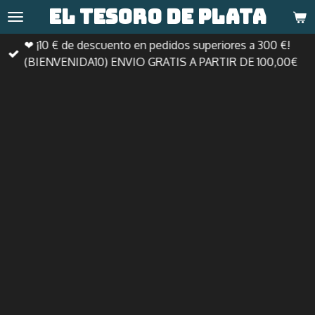
El tesoro de
plata
Ir
al
❤ ¡10 € de descuento en pedidos superiores a 300 €!
contenido
(BIENVENIDA10) ENVIO GRATIS A PARTIR DE 100,00€
principal