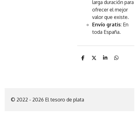
larga duración para
ofrecer el mejor
valor que existe.
Envío gratis
: En
toda España.
C
C
C
C
o
o
o
o
m
m
m
m
p
p
p
p
a
a
a
a
r
r
r
r
t
t
t
t
i
i
i
i
© 2022 - 2026 El tesoro de plata
r
r
r
r