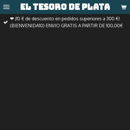
El tesoro de
plata
Ir
al
❤ ¡10 € de descuento en pedidos superiores a 300 €!
contenido
(BIENVENIDA10) ENVIO GRATIS A PARTIR DE 100,00€
principal