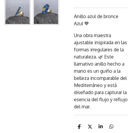
Anillo azul de bronce
Azul 💙
Una obra maestra
ajustable inspirada en las
formas irregulares de la
naturaleza. 🌿 Este
llamativo anillo hecho a
mano es un guiño a la
belleza incomparable del
Mediterráneo y está
diseñado para capturar la
esencia del flujo y reflujo
del mar.
C
C
C
C