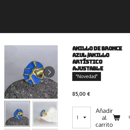
Anillo de bronce
azul /anillo
artístico
ajustable
"Novedad"
85,00 €
Añadir
al
carrito