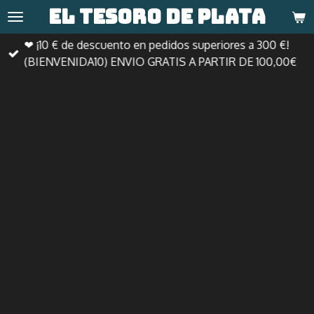
El tesoro de
plata
Ir
al
❤ ¡10 € de descuento en pedidos superiores a 300 €!
contenido
(BIENVENIDA10) ENVIO GRATIS A PARTIR DE 100,00€
principal