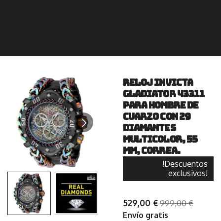
Reloj Invicta
Gladiator 43311
para Hombre de
Cuarzo con 29
Diamantes
Multicolor, 55
mm, Correa.
!Descuentos
exclusivos!
529,00 €
999,00 €
Envío gratis