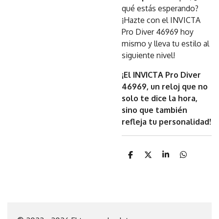
qué estás esperando?
¡Hazte con el INVICTA
Pro Diver 46969 hoy
mismo y lleva tu estilo al
siguiente nivel!
¡El INVICTA Pro Diver
46969, un reloj que no
solo te dice la hora,
sino que también
refleja tu personalidad!
C
C
C
C
o
o
o
o
m
m
m
m
p
p
p
p
a
a
a
a
r
r
r
r
t
t
t
t
i
i
i
i