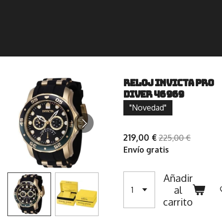
Reloj Invicta Pro
Diver 46969
"Novedad"
219,00 €
225,00 €
Envío gratis
Añadir
al
carrito