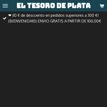
El tesoro de
plata
Ir
al
❤ ¡10 € de descuento en pedidos superiores a 300 €!
contenido
(BIENVENIDA10) ENVIO GRATIS A PARTIR DE 100,00€
principal