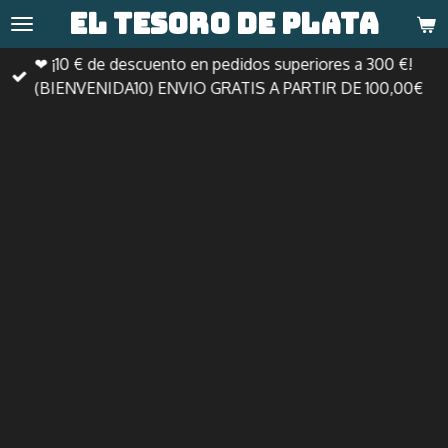
El tesoro de
plata
Ir
al
❤ ¡10 € de descuento en pedidos superiores a 300 €!
contenido
(BIENVENIDA10) ENVIO GRATIS A PARTIR DE 100,00€
principal