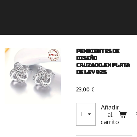
Pendientes De
Diseño
Cruzado.En Plata
De Ley 925
23,00 €
Añadir
al
carrito