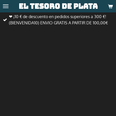
El tesoro de
plata
Ir
al
❤ ¡10 € de descuento en pedidos superiores a 300 €!
contenido
(BIENVENIDA10) ENVIO GRATIS A PARTIR DE 100,00€
principal