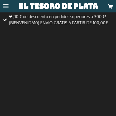
El tesoro de
plata
Ir
al
❤ ¡10 € de descuento en pedidos superiores a 300 €!
contenido
(BIENVENIDA10) ENVIO GRATIS A PARTIR DE 100,00€
principal