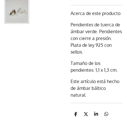
Acerca de este producto
Pendientes de tuerca de
ámbar verde. Pendientes
con cierre a presión.
Plata de ley 925 con
sellos.
Tamaño de los
pendientes: 1,1 x 1,3 cm.
Este artículo está hecho
de ámbar báltico
natural.
C
C
C
C
o
o
o
o
m
m
m
m