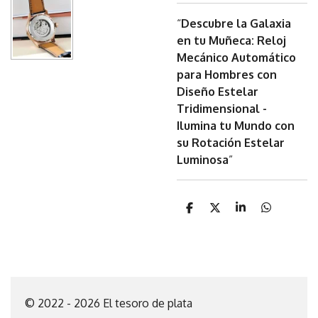
“
Descubre la Galaxia
en tu Muñeca: Reloj
Mecánico Automático
para Hombres con
Diseño Estelar
Tridimensional -
Ilumina tu Mundo con
su Rotación Estelar
Luminosa
”
C
C
C
C
o
o
o
o
m
m
m
m
p
p
p
p
a
a
a
a
r
r
r
r
t
t
t
t
i
i
i
i
© 2022 - 2026 El tesoro de plata
r
r
r
r