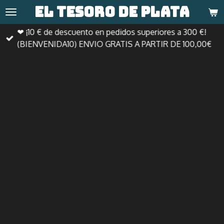
El tesoro de
plata
Ir
al
❤ ¡10 € de descuento en pedidos superiores a 300 €!
contenido
(BIENVENIDA10) ENVIO GRATIS A PARTIR DE 100,00€
principal