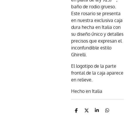
baño de rodio grueso.
Este rosario se presenta
en nuestra exclusiva caja
dura hecha en Italia con
su diseño único y detalles
precisos que expresan el
inconfundible estilo
Ghirelli.
El logotipo de la parte
frontal de la caja aparece
en relieve.
Hecho en Italia
C
C
C
C
o
o
o
o
m
m
m
m
p
p
p
p