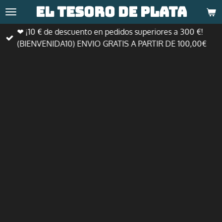
El tesoro de
plata
Ir
al
❤ ¡10 € de descuento en pedidos superiores a 300 €!
contenido
(BIENVENIDA10) ENVIO GRATIS A PARTIR DE 100,00€
principal