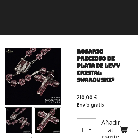
Rosario
precioso de
plata de ley y
cristal
Swarovski®
210,00 €
Envío gratis
Añadir
al
carrito