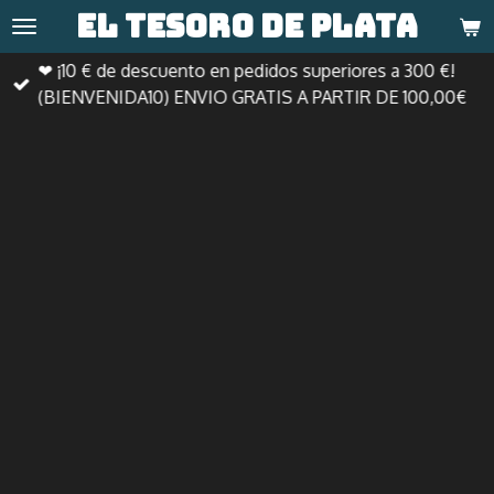
El tesoro de
plata
Ir
al
❤ ¡10 € de descuento en pedidos superiores a 300 €!
contenido
(BIENVENIDA10) ENVIO GRATIS A PARTIR DE 100,00€
principal