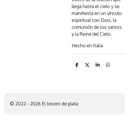
llega hasta el cielo y se
manifiesta en un vínculo
espiritual con Dios, la
comunión de los santos
y la Reina del Cielo.
Hecho en Italia
C
C
C
C
o
o
o
o
m
m
m
m
p
p
p
p
a
a
a
a
r
r
r
r
t
t
t
t
i
i
i
i
© 2022 - 2026 El tesoro de plata
r
r
r
r