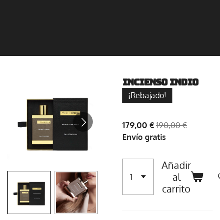
Incienso indio
¡Rebajado!
179,00 €
190,00 €
Envío gratis
Añadir
al
carrito