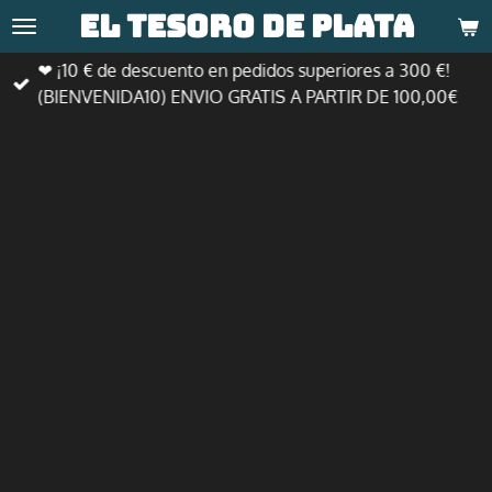
El tesoro de
plata
Ir
al
❤ ¡10 € de descuento en pedidos superiores a 300 €!
contenido
(BIENVENIDA10) ENVIO GRATIS A PARTIR DE 100,00€
principal