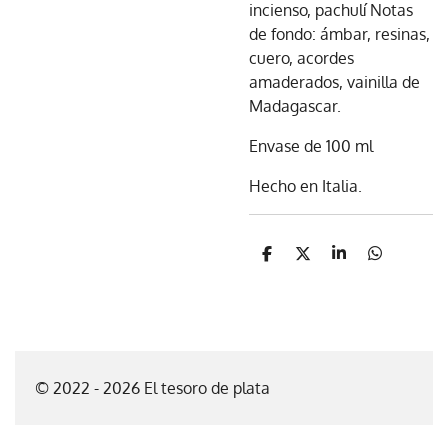
incienso, pachulí Notas
de fondo: ámbar, resinas,
cuero, acordes
amaderados, vainilla de
Madagascar.
Envase de 100 ml
Hecho en Italia.
C
C
C
C
o
o
o
o
m
m
m
m
p
p
p
p
a
a
a
a
r
r
r
r
t
t
t
t
i
i
i
i
© 2022 - 2026 El tesoro de plata
r
r
r
r