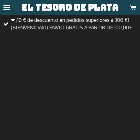
El tesoro de
plata
Ir
al
❤ ¡10 € de descuento en pedidos superiores a 300 €!
contenido
(BIENVENIDA10) ENVIO GRATIS A PARTIR DE 100,00€
principal