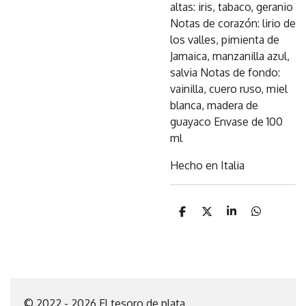
altas: iris, tabaco, geranio
Notas de corazón: lirio de
los valles, pimienta de
Jamaica, manzanilla azul,
salvia Notas de fondo:
vainilla, cuero ruso, miel
blanca, madera de
guayaco Envase de 100
ml
Hecho en Italia
C
C
C
C
o
o
o
o
m
m
m
m
p
p
p
p
a
a
a
a
r
r
r
r
t
t
t
t
i
i
i
i
© 2022 - 2026 El tesoro de plata
r
r
r
r