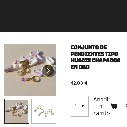
Conjunto de
pendientes tipo
huggie chapados
en oro
42,00 €
Añadir
al
carrito