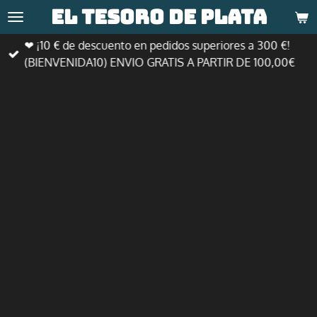
El tesoro de
plata
Ir
al
❤ ¡10 € de descuento en pedidos superiores a 300 €!
contenido
(BIENVENIDA10) ENVIO GRATIS A PARTIR DE 100,00€
principal