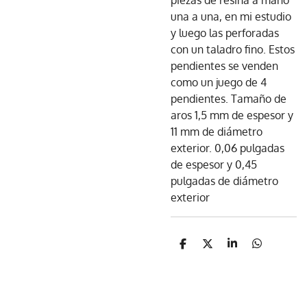
piezas de resina a mano
una a una, en mi estudio
y luego las perforadas
con un taladro fino. Estos
pendientes se venden
como un juego de 4
pendientes. Tamaño de
aros 1,5 mm de espesor y
11 mm de diámetro
exterior. 0,06 pulgadas
de espesor y 0,45
pulgadas de diámetro
exterior
C
C
C
C
o
o
o
o
m
m
m
m
p
p
p
p
a
a
a
a
r
r
r
r