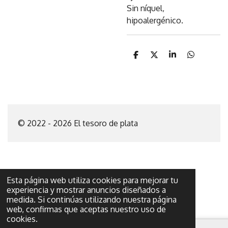
Sin níquel,
hipoalergénico.
C
C
C
C
o
o
o
o
m
m
m
m
p
p
p
p
a
a
a
a
r
r
r
r
t
t
t
t
i
i
i
i
© 2022 - 2026 El tesoro de plata
r
r
r
r
Esta página web utiliza cookies para mejorar tu
experiencia y mostrar anuncios diseñados a
medida. Si continúas utilizando nuestra página
web, confirmas que aceptas nuestro uso de
cookies.