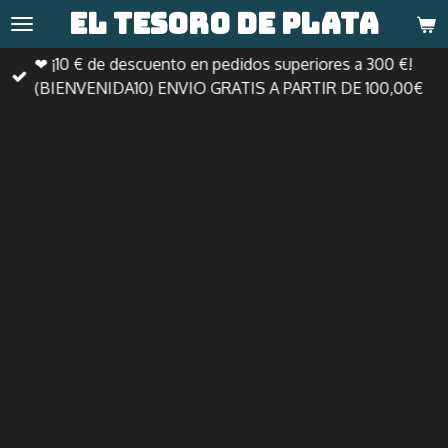
El tesoro de
plata
Ir
al
❤ ¡10 € de descuento en pedidos superiores a 300 €!
contenido
(BIENVENIDA10) ENVIO GRATIS A PARTIR DE 100,00€
principal