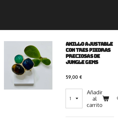
Anillo ajustable
con tres piedras
preciosas de
Jungle Gems
59,00 €
Añadir
al
carrito