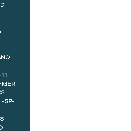
ND
A
G
ANO
-11
FIGER
03
- SP-
S
O