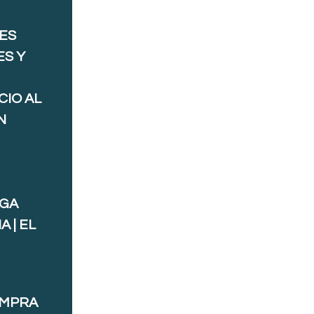
ES
ES Y
CIO AL
N
AGA
 | EL
OMPRA