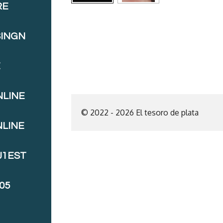
RE
SINGN
E
NLINE
© 2022 - 2026 El tesoro de plata
NLINE
J1EST
05