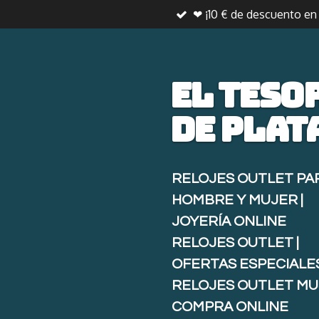
❤ ¡10 € de descuento e
Ir
al
contenido
principal
El teso
de
plat
RELOJES OUTLET PA
HOMBRE Y MUJER |
JOYERÍA ONLINE
RELOJES OUTLET |
OFERTAS ESPECIALE
RELOJES OUTLET MU
COMPRA ONLINE