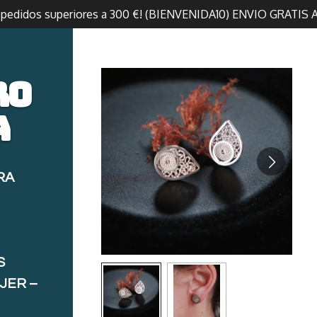
n pedidos superiores a 300 €! (BIENVENIDA10) ENVIO GRATIS 
ro
a
RA
S
JER –