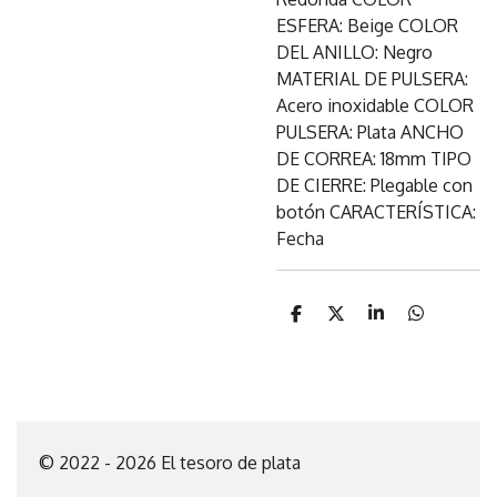
ESFERA: Beige COLOR
DEL ANILLO: Negro
MATERIAL DE PULSERA:
Acero inoxidable COLOR
PULSERA: Plata ANCHO
DE CORREA: 18mm TIPO
DE CIERRE: Plegable con
botón CARACTERÍSTICA:
Fecha
C
C
C
C
o
o
o
o
m
m
m
m
p
p
p
p
a
a
a
a
r
r
r
r
t
t
t
t
i
i
i
i
© 2022 - 2026 El tesoro de plata
r
r
r
r