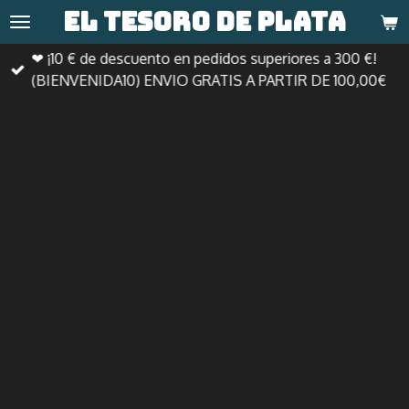
El tesoro de
plata
Ir
al
❤ ¡10 € de descuento en pedidos superiores a 300 €!
contenido
(BIENVENIDA10) ENVIO GRATIS A PARTIR DE 100,00€
principal