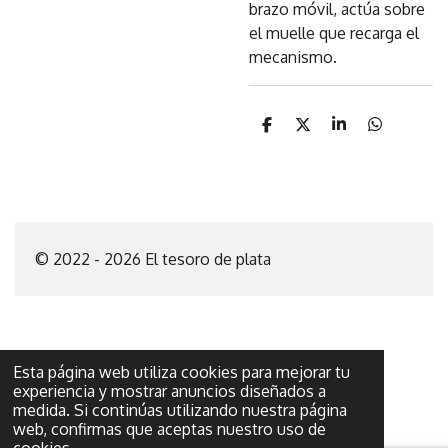
brazo móvil, actúa sobre
el muelle que recarga el
mecanismo.
C
C
C
C
o
o
o
o
m
m
m
m
p
p
p
p
a
a
a
a
r
r
r
r
t
t
t
t
i
i
i
i
© 2022 - 2026 El tesoro de plata
r
r
r
r
Esta página web utiliza cookies para mejorar tu
experiencia y mostrar anuncios diseñados a
medida. Si continúas utilizando nuestra página
web, confirmas que aceptas nuestro uso de