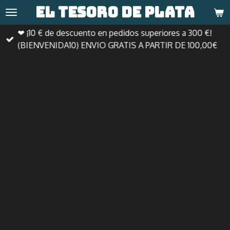
El tesoro de
plata
Ir
al
❤ ¡10 € de descuento en pedidos superiores a 300 €!
contenido
(BIENVENIDA10) ENVIO GRATIS A PARTIR DE 100,00€
principal