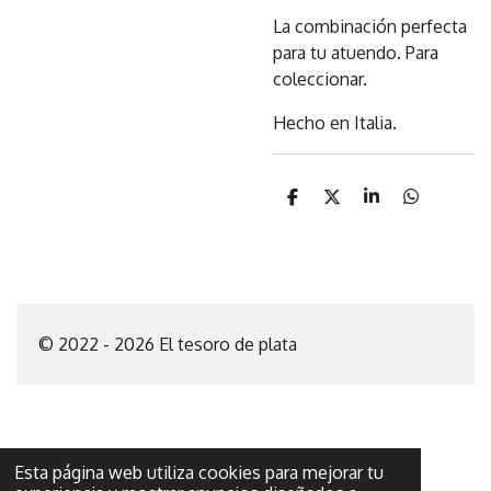
La combinación perfecta
para tu atuendo. Para
coleccionar.
Hecho en Italia.
C
C
C
C
o
o
o
o
m
m
m
m
p
p
p
p
a
a
a
a
r
r
r
r
t
t
t
t
i
i
i
i
© 2022 - 2026 El tesoro de plata
r
r
r
r
Esta página web utiliza cookies para mejorar tu