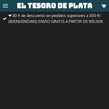
El tesoro de
plata
Ir
al
❤ ¡10 € de descuento en pedidos superiores a 300 €!
contenido
(BIENVENIDA10) ENVIO GRATIS A PARTIR DE 100,00€
principal