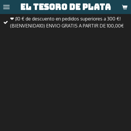
El tesoro de
plata
Ir
al
❤ ¡10 € de descuento en pedidos superiores a 300 €!
contenido
(BIENVENIDA10) ENVIO GRATIS A PARTIR DE 100,00€
principal