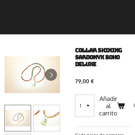
Collar Shining
Sardonyx Boho
Deluxe
79,00 €
Añadir
al
carrito