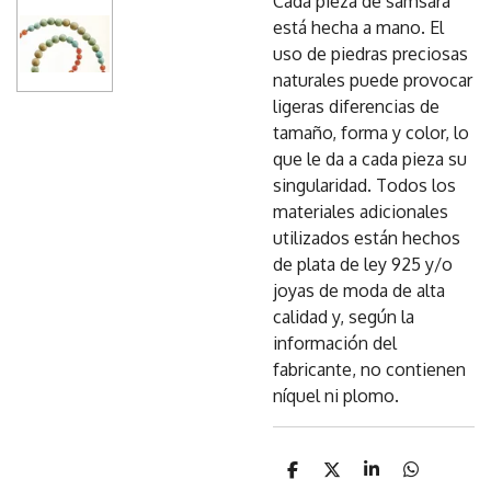
Cada pieza de samsara
está hecha a mano. El
uso de piedras preciosas
naturales puede provocar
ligeras diferencias de
tamaño, forma y color, lo
que le da a cada pieza su
singularidad. Todos los
materiales adicionales
utilizados están hechos
de plata de ley 925 y/o
joyas de moda de alta
calidad y, según la
información del
fabricante, no contienen
níquel ni plomo.
C
C
C
C