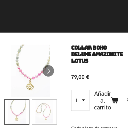
Collar Boho
Deluxe Amazonite
Lotus
79,00 €
Añadir
al
carrito