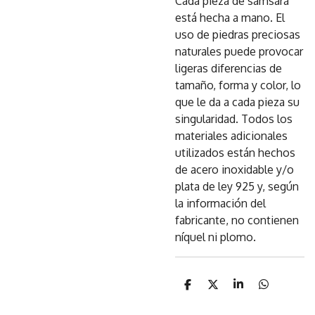
Cada pieza de samsara
está hecha a mano. El
uso de piedras preciosas
naturales puede provocar
ligeras diferencias de
tamaño, forma y color, lo
que le da a cada pieza su
singularidad. Todos los
materiales adicionales
utilizados están hechos
de acero inoxidable y/o
plata de ley 925 y, según
la información del
fabricante, no contienen
níquel ni plomo.
C
C
C
C
o
o
o
o
m
m
m
m