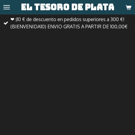
El tesoro de
plata
Ir
al
❤ ¡10 € de descuento en pedidos superiores a 300 €!
contenido
(BIENVENIDA10) ENVIO GRATIS A PARTIR DE 100,00€
principal