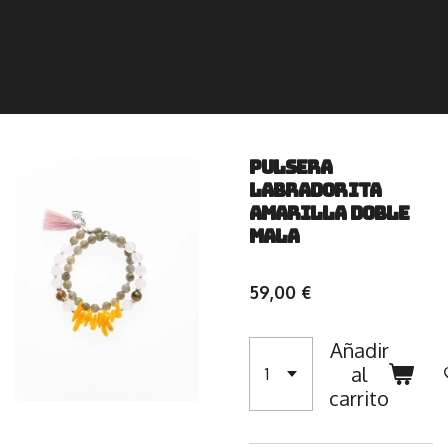
Pulsera
Labradorita
amarilla doble
Mala
59,00 €
Añadir
al
carrito