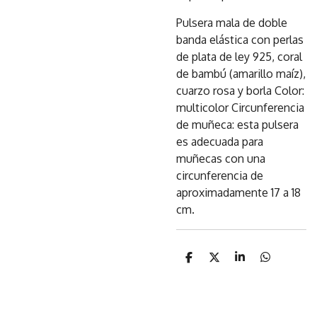
Pulsera mala de doble
banda elástica con perlas
de plata de ley 925, coral
de bambú (amarillo maíz),
cuarzo rosa y borla Color:
multicolor Circunferencia
de muñeca: esta pulsera
es adecuada para
muñecas con una
circunferencia de
aproximadamente 17 a 18
cm.
C
C
C
C
o
o
o
o
m
m
m
m
p
p
p
p
a
a
a
a