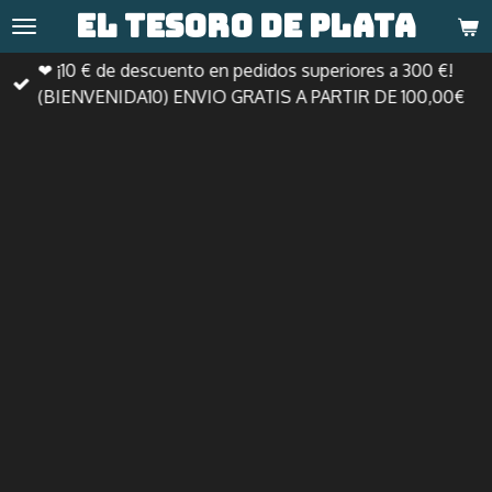
El tesoro de
plata
Ir
al
❤ ¡10 € de descuento en pedidos superiores a 300 €!
contenido
(BIENVENIDA10) ENVIO GRATIS A PARTIR DE 100,00€
principal