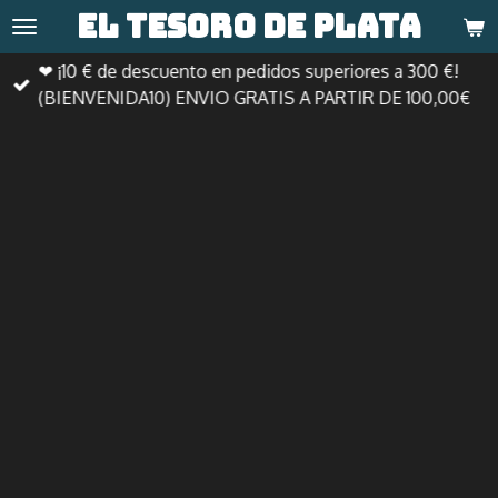
El tesoro de
plata
Ir
al
❤ ¡10 € de descuento en pedidos superiores a 300 €!
contenido
(BIENVENIDA10) ENVIO GRATIS A PARTIR DE 100,00€
principal