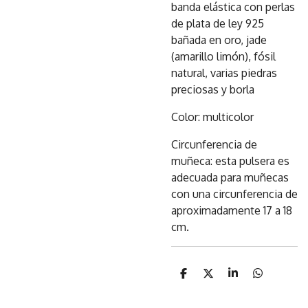
banda elástica con perlas
de plata de ley 925
bañada en oro, jade
(amarillo limón), fósil
natural, varias piedras
preciosas y borla
Color: multicolor
Circunferencia de
muñeca: esta pulsera es
adecuada para muñecas
con una circunferencia de
aproximadamente 17 a 18
cm.
C
C
C
C
o
o
o
o
m
m
m
m