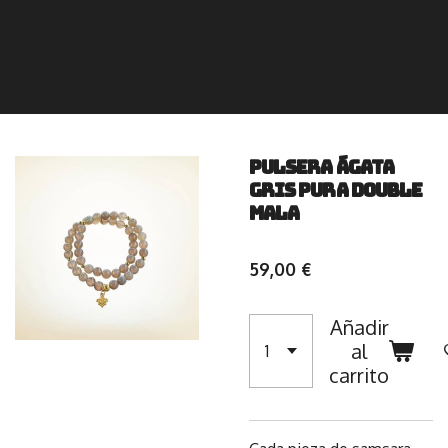
Pulsera Ágata
gris pura Double
Mala
59,00 €
Añadir
al
carrito