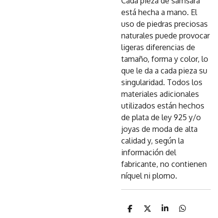
Cada pieza de samsara
está hecha a mano. El
uso de piedras preciosas
naturales puede provocar
ligeras diferencias de
tamaño, forma y color, lo
que le da a cada pieza su
singularidad. Todos los
materiales adicionales
utilizados están hechos
de plata de ley 925 y/o
joyas de moda de alta
calidad y, según la
información del
fabricante, no contienen
níquel ni plomo.
C
C
C
C