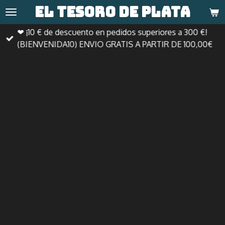
El tesoro de
plata
Ir
al
❤ ¡10 € de descuento en pedidos superiores a 300 €!
contenido
(BIENVENIDA10) ENVIO GRATIS A PARTIR DE 100,00€
principal