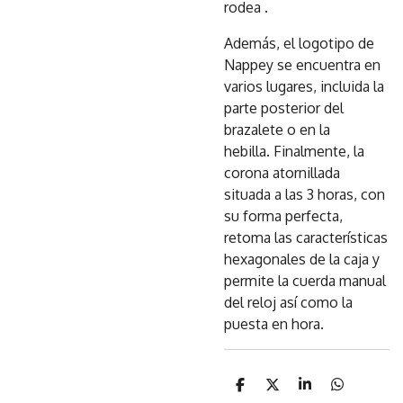
rodea .
Además, el logotipo de
Nappey se encuentra en
varios lugares, incluida la
parte posterior del
brazalete o en la
hebilla.
Finalmente, la
corona atornillada
situada a las 3 horas, con
su forma perfecta,
retoma las características
hexagonales de la caja y
permite la cuerda manual
del reloj así como la
puesta en hora.
C
C
C
C