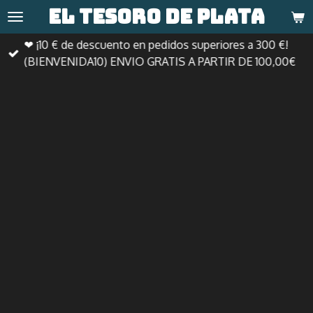
El tesoro de
plata
Ir
al
❤ ¡10 € de descuento en pedidos superiores a 300 €!
contenido
(BIENVENIDA10) ENVIO GRATIS A PARTIR DE 100,00€
principal