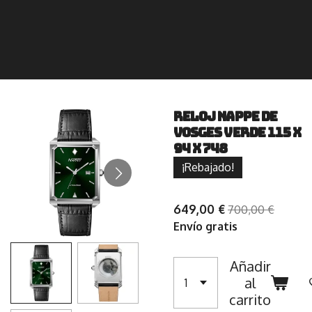
Reloj Nappe De
Vosges Verde 115 X
94 X 748
¡Rebajado!
649,00 €
700,00 €
Envío gratis
Añadir
al
carrito