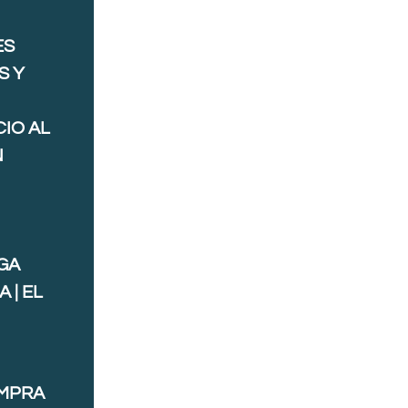
ES
S Y
IO AL
N
GA
 | EL
OMPRA