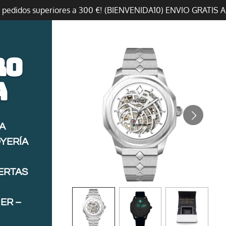
n pedidos superiores a 300 €! (BIENVENIDA10) ENVIO GRATIS 
ro
a
A
OYERÍA
FERTAS
ER –