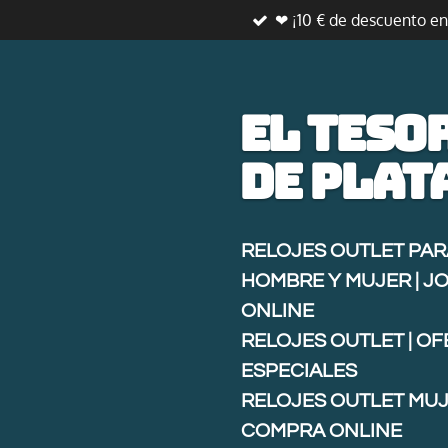
❤ ¡10 € de descuento e
Ir
al
contenido
principal
El teso
de
plat
RELOJES OUTLET PAR
HOMBRE Y MUJER | J
ONLINE
RELOJES OUTLET | O
ESPECIALES
RELOJES OUTLET MUJ
COMPRA ONLINE