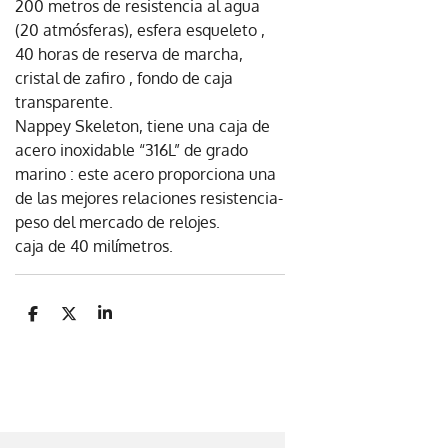
200 metros de resistencia al agua
(20 atmósferas), esfera esqueleto ,
40 horas de reserva de marcha,
cristal de zafiro , fondo de caja
transparente.
Nappey Skeleton, tiene una caja de
acero inoxidable “316L” de grado
marino : este acero proporciona una
de las mejores relaciones resistencia-
peso del mercado de relojes.
caja de 40 milímetros.
C
C
C
o
o
o
m
m
m
p
p
p
a
a
a
r
r
r
t
t
t
i
i
i
r
r
r