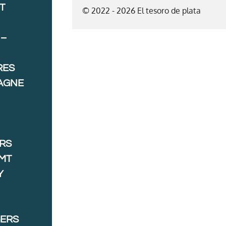
T
© 2022 - 2026 El tesoro de plata
 –
RES
AGNE
ORS
MT
Y
GERS