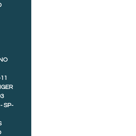
D
ANO
-11
IGER
03
- SP-
S
O