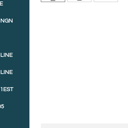
E
INGN
LINE
LINE
J1EST
05