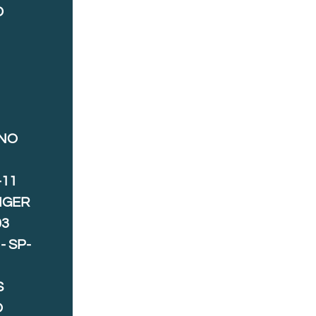
D
ANO
-11
IGER
03
- SP-
S
O