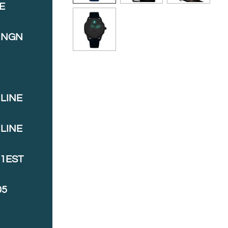
E
INGN
LINE
LINE
J1EST
05