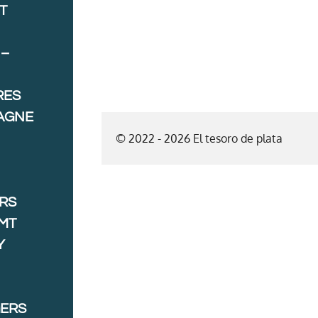
T
 –
RES
AGNE
© 2022 - 2026 El tesoro de plata
ORS
MT
Y
GERS