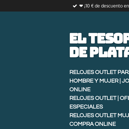
❤ ¡10 € de descuento e
Ir
al
contenido
principal
El teso
de
plat
RELOJES OUTLET PAR
HOMBRE Y MUJER | J
ONLINE
RELOJES OUTLET | O
ESPECIALES
RELOJES OUTLET MUJ
COMPRA ONLINE