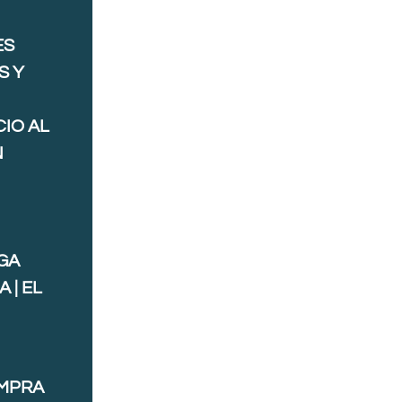
ES
S Y
IO AL
N
GA
 | EL
OMPRA