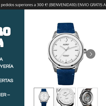
n pedidos superiores a 300 €! (BIENVENIDA10) ENVIO GRATIS 
ro
a
A
OYERÍA
FERTAS
ER –