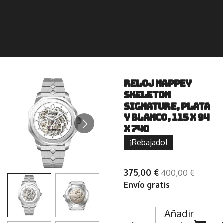
Reloj Nappey
Skeleton
Signature, plata
y blanco, 115 x 94
x 740
¡Rebajado!
375,00 €
400,00 €
Envío gratis
Añadir