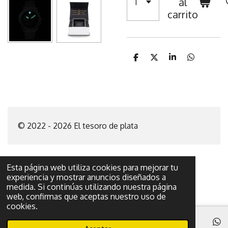
al
carrito
C
C
C
C
o
o
o
o
m
m
m
m
p
p
p
p
a
a
a
a
r
r
r
r
t
t
t
t
i
i
i
i
© 2022 - 2026 El tesoro de plata
r
r
r
r
Esta página web utiliza cookies para mejorar tu
experiencia y mostrar anuncios diseñados a
medida. Si continúas utilizando nuestra página
web, confirmas que aceptas nuestro uso de
cookies.