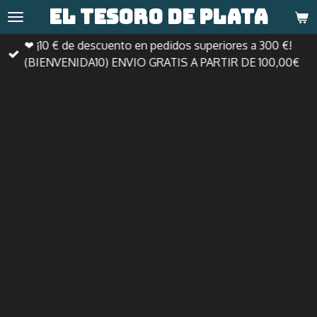
El tesoro de
plata
Ir
al
❤ ¡10 € de descuento en pedidos superiores a 300 €!
contenido
(BIENVENIDA10) ENVIO GRATIS A PARTIR DE 100,00€
principal