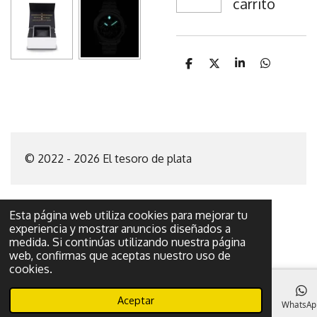
carrito
C
C
C
C
o
o
o
o
m
m
m
m
p
p
p
p
a
a
a
a
r
r
r
r
t
t
t
t
i
i
i
i
© 2022 - 2026 El tesoro de plata
r
r
r
r
Esta página web utiliza cookies para mejorar tu
experiencia y mostrar anuncios diseñados a
medida. Si continúas utilizando nuestra página
web, confirmas que aceptas nuestro uso de
cookies.
Aceptar
Correo electrónico
Teléfono
Mapa
Facebook
WhatsAp