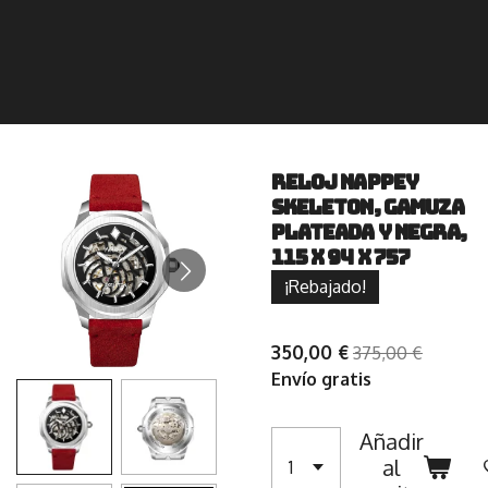
Reloj Nappey
Skeleton, gamuza
plateada y negra,
115 x 94 x 757
¡Rebajado!
350,00 €
375,00 €
Envío gratis
Añadir
al