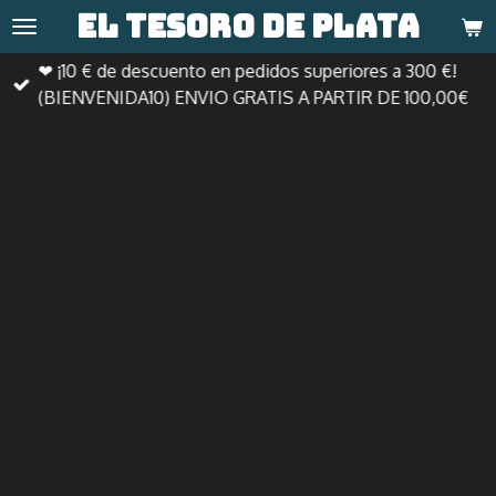
El tesoro de
plata
Ir
al
❤ ¡10 € de descuento en pedidos superiores a 300 €!
contenido
(BIENVENIDA10) ENVIO GRATIS A PARTIR DE 100,00€
principal