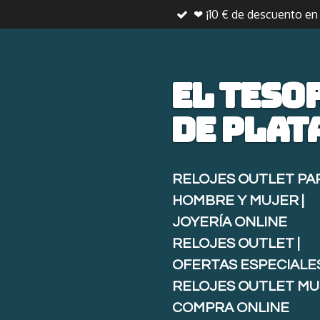
❤ ¡10 € de descuento e
Ir
al
contenido
principal
El teso
de
plat
RELOJES OUTLET PA
HOMBRE Y MUJER |
JOYERÍA ONLINE
RELOJES OUTLET |
OFERTAS ESPECIALE
RELOJES OUTLET MU
COMPRA ONLINE