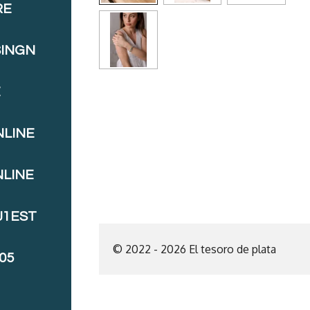
RE
SINGN
E
NLINE
NLINE
J1EST
© 2022 - 2026 El tesoro de plata
05