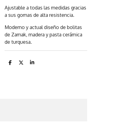
Ajustable a todas las medidas gracias
a sus gomas de alta resistencia.
Moderno y actual diseño de bolitas
de Zamak, madera y pasta cerámica
de turquesa.
C
C
C
o
o
o
m
m
m
p
p
p
a
a
a
r
r
r
t
t
t
i
i
i
r
r
r