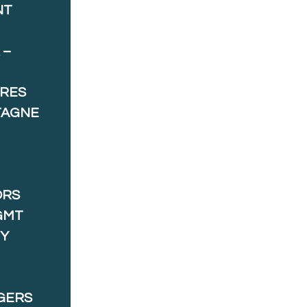
NT
 –
ORES
TAGNE
ORS
GMT
 Y
GERS