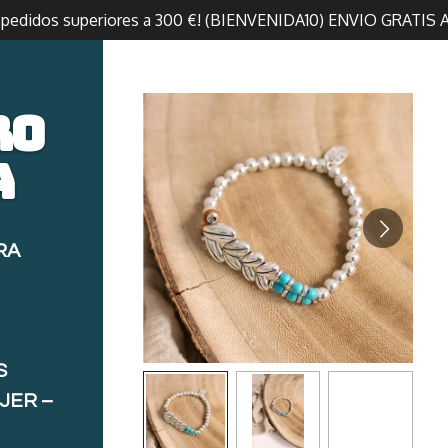
n pedidos superiores a 300 €! (BIENVENIDA10) ENVIO GRATIS 
ro
a
RA
S
JER –