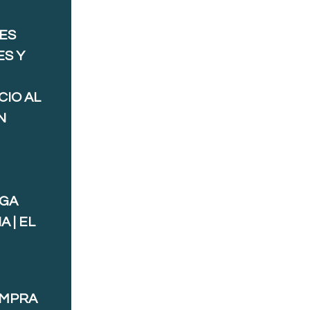
ES
ES Y
CIO AL
N
AGA
 | EL
OMPRA