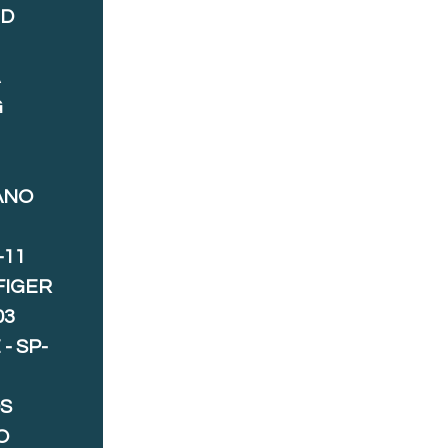
ND
A
G
ANO
-11
FIGER
03
- SP-
S
O