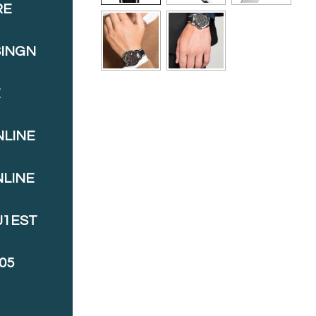
RE
SINGN
E
NLINE
NLINE
J1EST
05