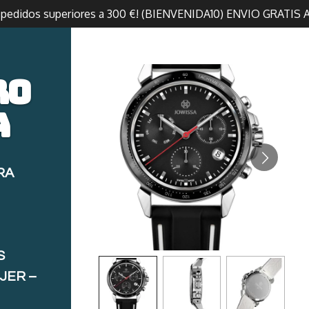
n pedidos superiores a 300 €! (BIENVENIDA10) ENVIO GRATIS 
ro
a
RA
S
JER –