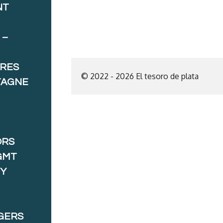
NT
 –
ORES
© 2022 - 2026 El tesoro de plata
TAGNE
ORS
GMT
 Y
GERS