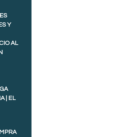
ES
ES Y
CIO AL
N
AGA
 | EL
OMPRA