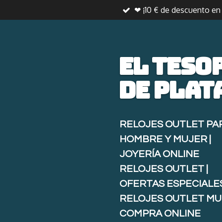
❤ ¡10 € de descuento e
Ir
al
contenido
principal
El teso
de
plat
RELOJES OUTLET PA
HOMBRE Y MUJER |
JOYERÍA ONLINE
RELOJES OUTLET |
OFERTAS ESPECIALE
RELOJES OUTLET MU
COMPRA ONLINE