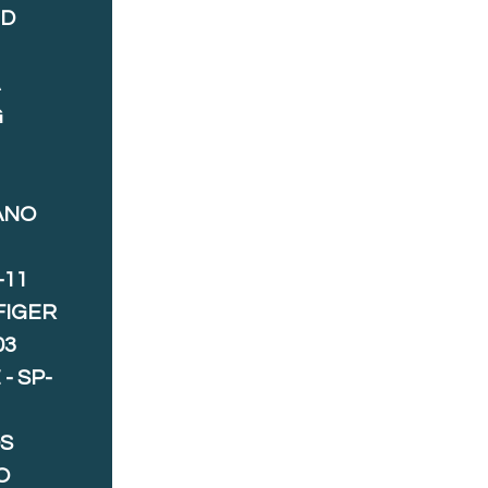
ND
A
G
ANO
-11
FIGER
03
- SP-
S
O