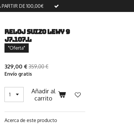
A PARTIR DE 100,00€
Reloj suizo LeWy 9
J7.107.L
"Oferta"
329,00 €
359,00 €
Envío gratis
Añadir al
carrito
Acerca de este producto