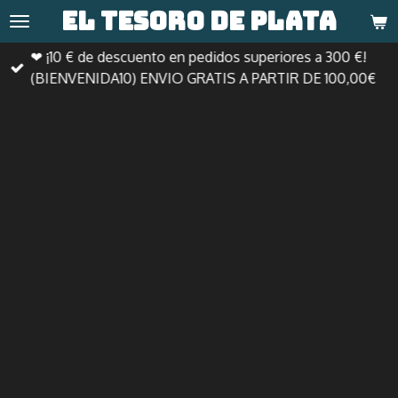
El tesoro de
plata
Ir
al
❤ ¡10 € de descuento en pedidos superiores a 300 €!
contenido
(BIENVENIDA10) ENVIO GRATIS A PARTIR DE 100,00€
principal