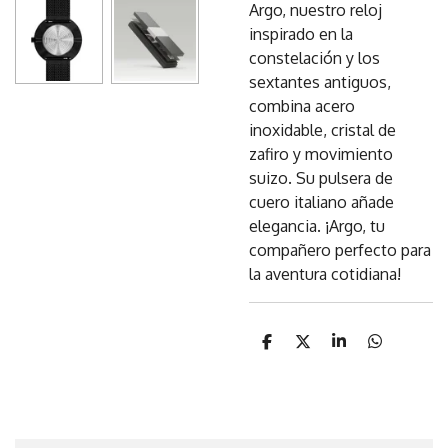
Argo, nuestro reloj
inspirado en la
constelación y los
sextantes antiguos,
combina acero
inoxidable, cristal de
zafiro y movimiento
suizo. Su pulsera de
cuero italiano añade
elegancia. ¡Argo, tu
compañero perfecto para
la aventura cotidiana!
C
C
C
C
o
o
o
o
m
m
m
m
p
p
p
p
a
a
a
a
r
r
r
r
t
t
t
t