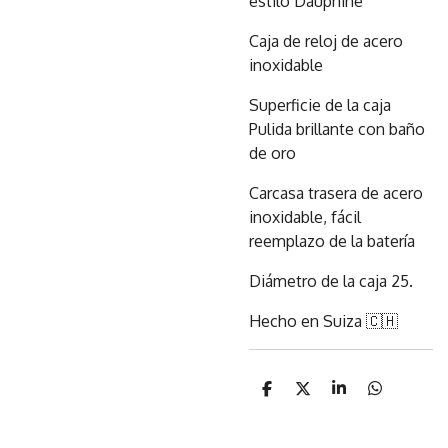
estilo Dauphine
Caja de reloj de acero
inoxidable
Superficie de la caja
Pulida brillante con baño
de oro
Carcasa trasera de acero
inoxidable, fácil
reemplazo de la batería
Diámetro de la caja 25.
Hecho en Suiza 🇨🇭
C
C
C
C
o
o
o
o
m
m
m
m
p
p
p
p