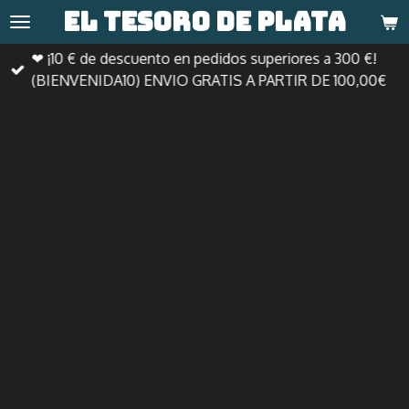
El tesoro de
plata
Ir
al
❤ ¡10 € de descuento en pedidos superiores a 300 €!
contenido
(BIENVENIDA10) ENVIO GRATIS A PARTIR DE 100,00€
principal