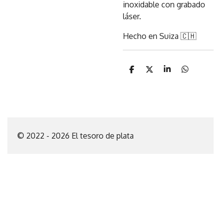
inoxidable con grabado
láser.
Hecho en Suiza 🇨🇭
C
C
C
C
o
o
o
o
m
m
m
m
p
p
p
p
a
a
a
a
r
r
r
r
t
t
t
t
i
i
i
i
© 2022 - 2026 El tesoro de plata
r
r
r
r