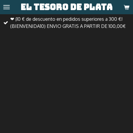
El tesoro de
plata
Ir
al
❤ ¡10 € de descuento en pedidos superiores a 300 €!
contenido
(BIENVENIDA10) ENVIO GRATIS A PARTIR DE 100,00€
principal