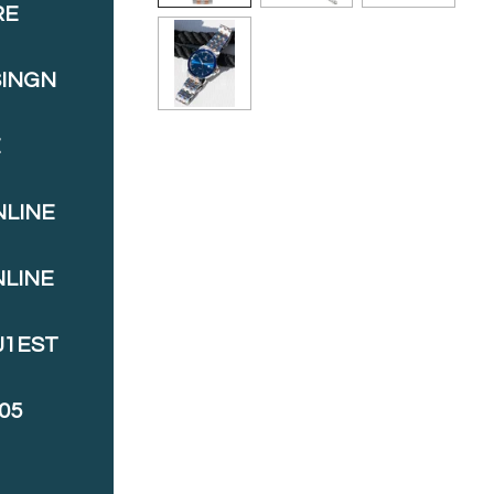
RE
SINGN
E
NLINE
NLINE
J1EST
05