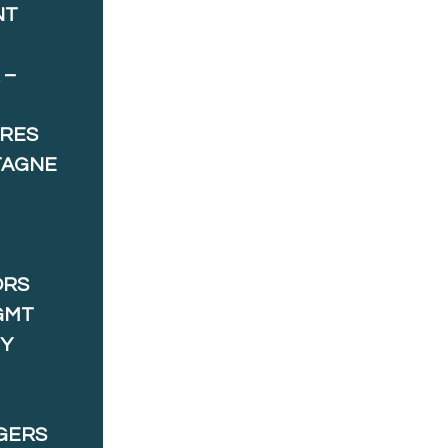
NT
 –
ORES
TAGNE
ORS
GMT
 Y
GERS