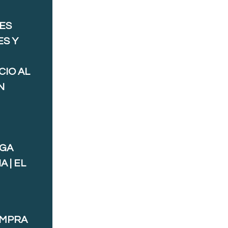
ES
ES Y
CIO AL
N
AGA
 | EL
OMPRA