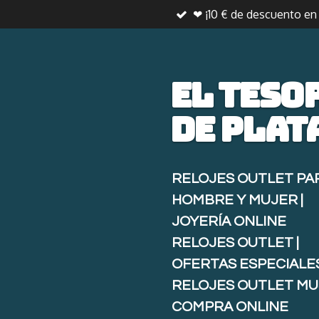
❤ ¡10 € de descuento e
Ir
al
contenido
principal
El teso
de
plat
RELOJES OUTLET PA
HOMBRE Y MUJER |
JOYERÍA ONLINE
RELOJES OUTLET |
OFERTAS ESPECIALE
RELOJES OUTLET MU
COMPRA ONLINE