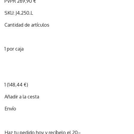
PVPR 269,90 €
SKU: J4.250.L
Cantidad de artículos
1 por caja
1 (148,44 €)
Añadir a la cesta
Envío
Haz tu pedido hoy y recíbelo el 20–