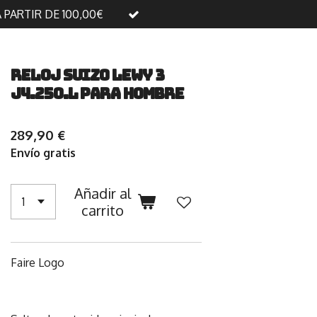
A PARTIR DE 100,00€
Reloj suizo LeWy 3
J4.250.L para hombre
289,90 €
Envío gratis
Añadir al
carrito
Faire Logo