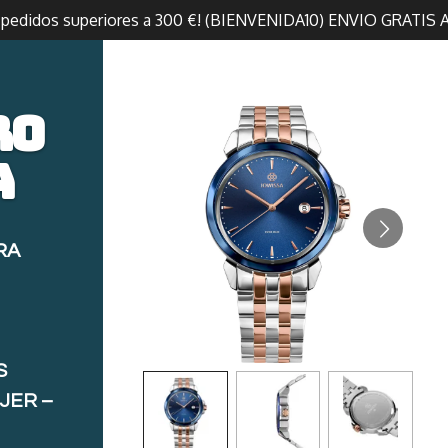
n pedidos superiores a 300 €! (BIENVENIDA10) ENVIO GRATIS 
ro
a
RA
S
JER –