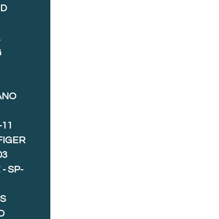
ND
A
G
ANO
-11
FIGER
03
- SP-
S
O