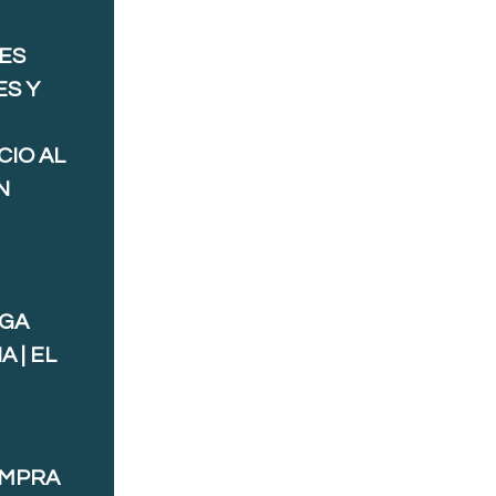
ES
ES Y
CIO AL
N
AGA
 | EL
OMPRA