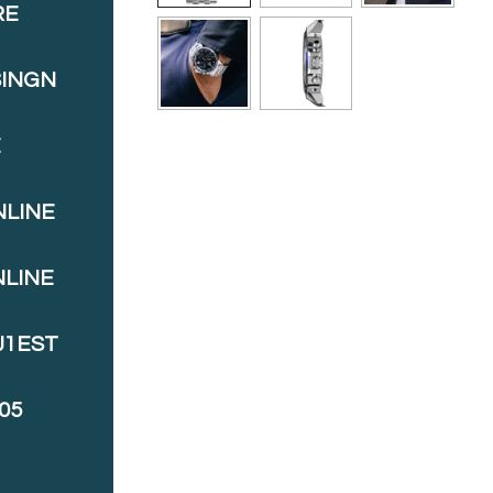
RE
SINGN
E
NLINE
NLINE
J1EST
05