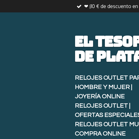
❤ ¡10 € de descuento e
Ir
al
contenido
principal
El teso
de
plat
RELOJES OUTLET PA
HOMBRE Y MUJER |
JOYERÍA ONLINE
RELOJES OUTLET |
OFERTAS ESPECIALE
RELOJES OUTLET MU
COMPRA ONLINE