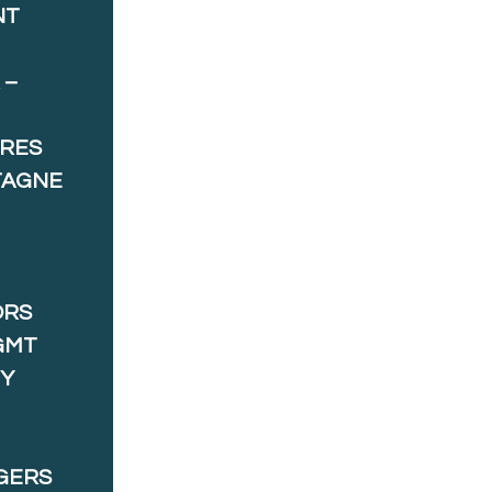
NT
 –
ORES
TAGNE
ORS
GMT
 Y
GERS