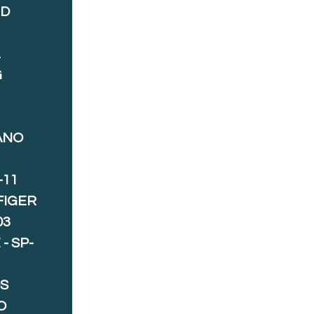
ND
A
G
ANO
-11
FIGER
03
- SP-
S
O