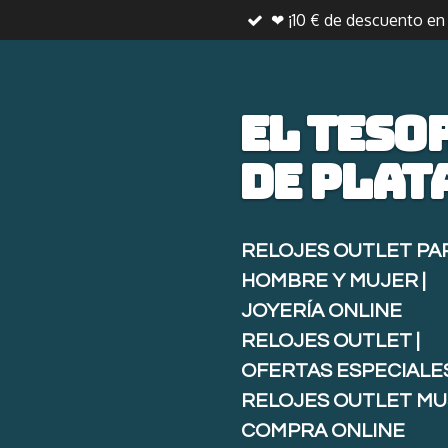
❤ ¡10 € de descuento e
Ir
al
contenido
principal
El teso
de
plat
RELOJES OUTLET PA
HOMBRE Y MUJER |
JOYERÍA ONLINE
RELOJES OUTLET |
OFERTAS ESPECIALE
RELOJES OUTLET MU
COMPRA ONLINE