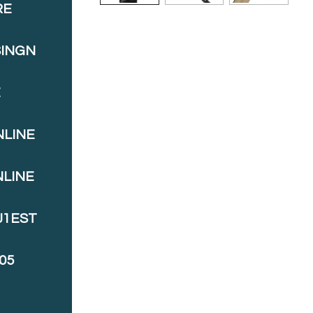
RE
SINGN
E
NLINE
NLINE
J1EST
05