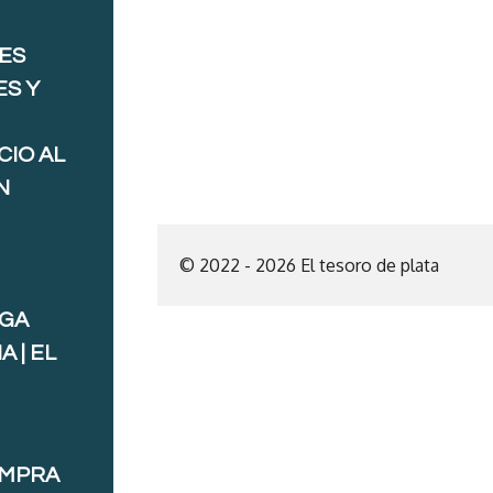
ES
ES Y
CIO AL
N
© 2022 - 2026 El tesoro de plata
AGA
 | EL
OMPRA