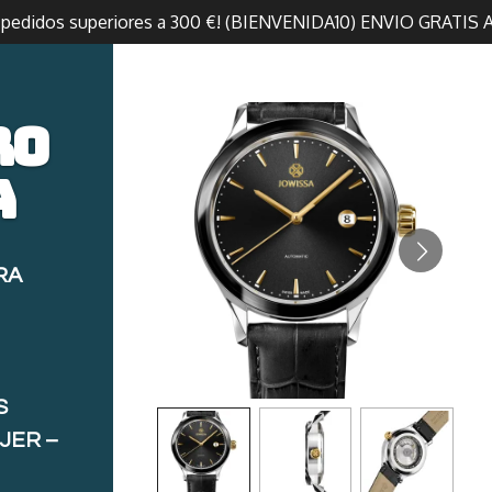
n pedidos superiores a 300 €! (BIENVENIDA10) ENVIO GRATIS 
ro
a
RA
S
JER –