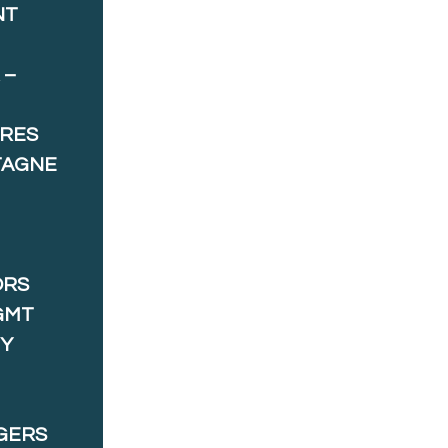
NT
 –
ORES
TAGNE
ORS
GMT
 Y
GERS