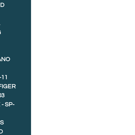
ND
A
G
ANO
-11
FIGER
03
- SP-
S
O