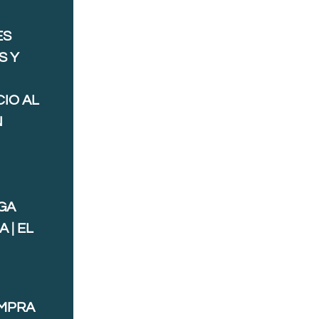
ES
S Y
IO AL
N
GA
 | EL
OMPRA