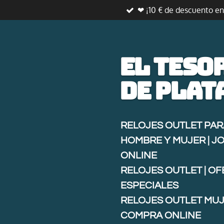
❤ ¡10 € de descuento e
Ir
al
contenido
principal
El teso
de
plat
RELOJES OUTLET PAR
HOMBRE Y MUJER | J
ONLINE
RELOJES OUTLET | O
ESPECIALES
RELOJES OUTLET MUJ
COMPRA ONLINE