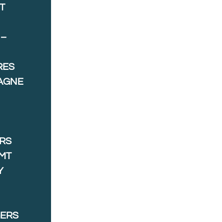
T
 –
RES
AGNE
ORS
MT
Y
GERS