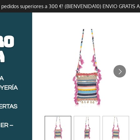
n pedidos superiores a 300 €! (BIENVENIDA10) ENVIO GRATIS 
ro
a
A
OYERÍA
FERTAS
ER –