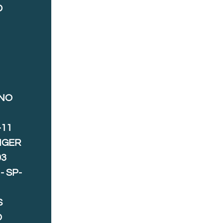
D
ANO
-11
IGER
03
- SP-
S
O