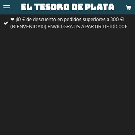
El tesoro de
plata
Ir
al
❤ ¡10 € de descuento en pedidos superiores a 300 €!
contenido
(BIENVENIDA10) ENVIO GRATIS A PARTIR DE 100,00€
principal