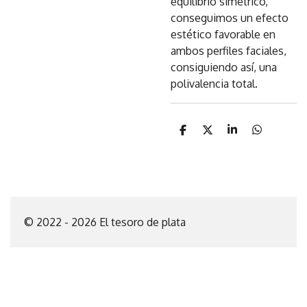
equilibrio simétrico,
conseguimos un efecto
estético favorable en
ambos perfiles faciales,
consiguiendo así, una
polivalencia total.
C
C
C
C
o
o
o
o
m
m
m
m
p
p
p
p
a
a
a
a
r
r
r
r
t
t
t
t
i
i
i
i
© 2022 - 2026 El tesoro de plata
r
r
r
r