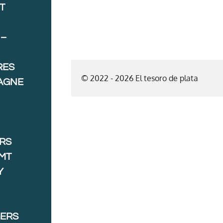
T
 –
RES
© 2022 - 2026 El tesoro de plata
AGNE
ORS
MT
Y
GERS