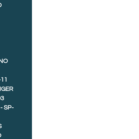
D
ANO
-11
IGER
03
- SP-
S
O