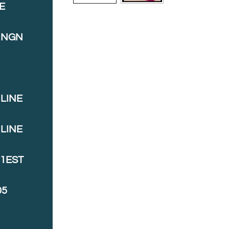
E
INGN
LINE
LINE
J1EST
05