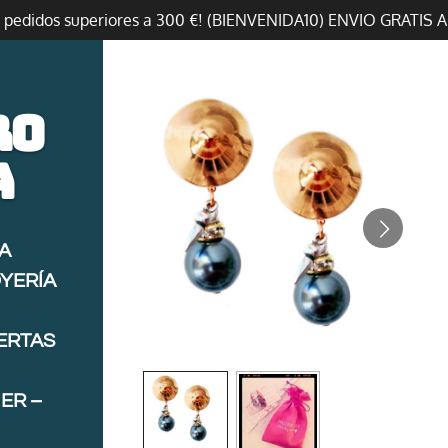
n pedidos superiores a 300 €! (BIENVENIDA10) ENVIO GRATIS 
ro
a
A
OYERÍA
FERTAS
ER –