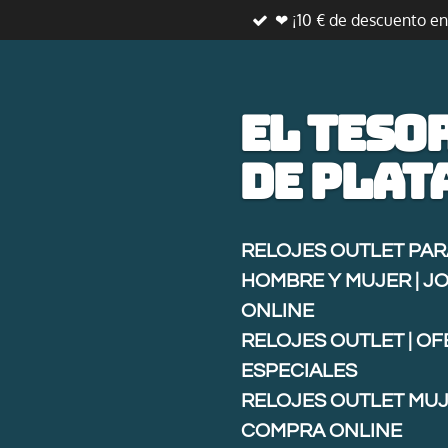
❤ ¡10 € de descuento e
Ir
al
contenido
principal
El teso
de
plat
RELOJES OUTLET PAR
HOMBRE Y MUJER | J
ONLINE
RELOJES OUTLET | O
ESPECIALES
RELOJES OUTLET MUJ
COMPRA ONLINE