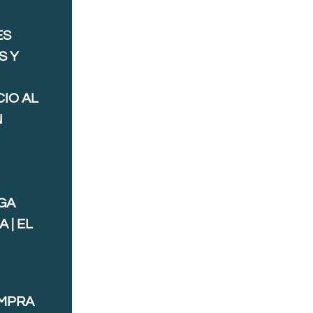
ES
S Y
IO AL
N
GA
 | EL
OMPRA