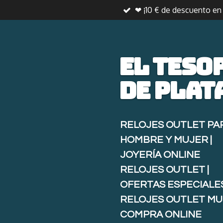
❤ ¡10 € de descuento e
Ir
al
contenido
principal
El teso
de
plat
RELOJES OUTLET PA
HOMBRE Y MUJER |
JOYERÍA ONLINE
RELOJES OUTLET |
OFERTAS ESPECIALE
RELOJES OUTLET MU
COMPRA ONLINE