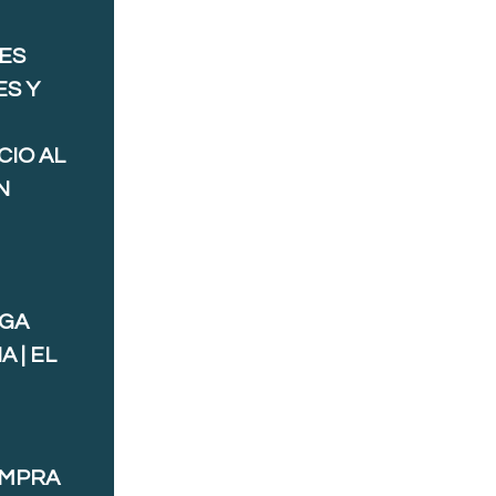
ES
ES Y
CIO AL
N
AGA
 | EL
OMPRA