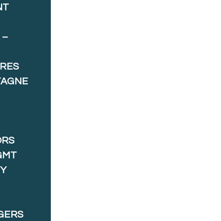
NT
 –
ORES
TAGNE
ORS
GMT
 Y
GERS