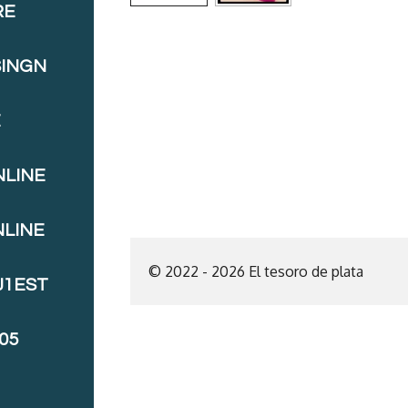
RE
SINGN
E
NLINE
NLINE
© 2022 - 2026 El tesoro de plata
J1EST
05