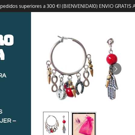
n pedidos superiores a 300 €! (BIENVENIDA10) ENVIO GRATIS 
ro
a
RA
S
JER –