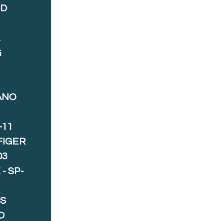
ND
A
G
ANO
-11
FIGER
03
- SP-
S
O