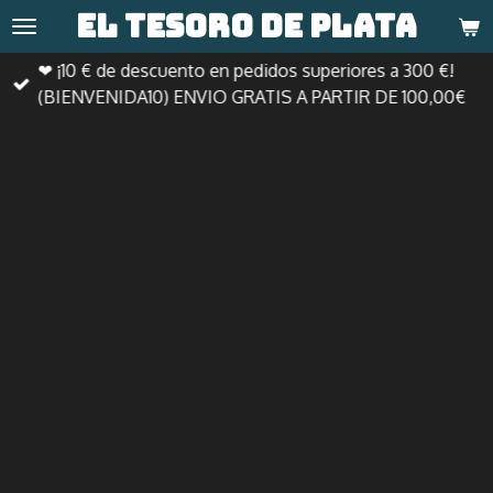
El tesoro de
plata
Ir
al
❤ ¡10 € de descuento en pedidos superiores a 300 €!
contenido
(BIENVENIDA10) ENVIO GRATIS A PARTIR DE 100,00€
principal