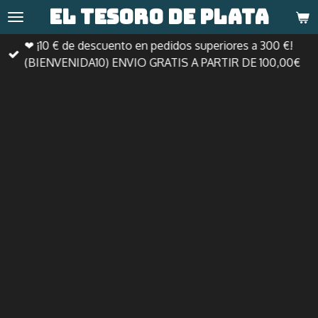
El tesoro de
plata
Ir
al
❤ ¡10 € de descuento en pedidos superiores a 300 €!
contenido
(BIENVENIDA10) ENVIO GRATIS A PARTIR DE 100,00€
principal