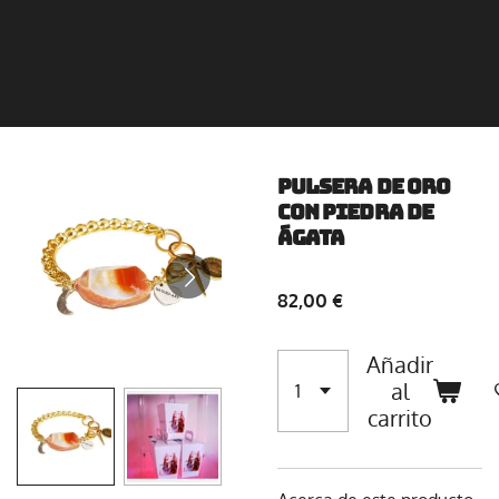
Pulsera de oro
con piedra de
ágata
82,00 €
Añadir
al
carrito