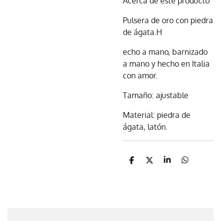
Acerca de este producto
Pulsera de oro con piedra
de ágata.H
echo a mano, barnizado
a mano y hecho en Italia
con amor.
Tamaño: ajustable
Material: piedra de
ágata, latón.
C
C
C
C
o
o
o
o
m
m
m
m
p
p
p
p
a
a
a
a
r
r
r
r
t
t
t
t
i
i
i
i