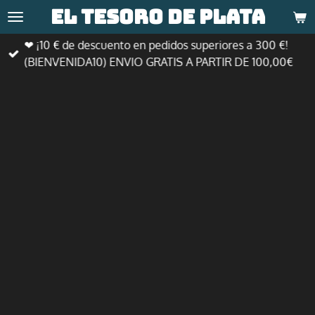
El tesoro de
plata
Ir
al
❤ ¡10 € de descuento en pedidos superiores a 300 €!
contenido
(BIENVENIDA10) ENVIO GRATIS A PARTIR DE 100,00€
principal