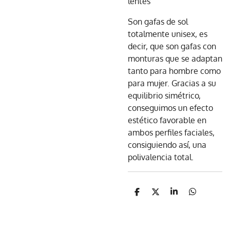
lentes
Son gafas de sol
totalmente unisex, es
decir, que son gafas con
monturas que se adaptan
tanto para hombre como
para mujer. Gracias a su
equilibrio simétrico,
conseguimos un efecto
estético favorable en
ambos perfiles faciales,
consiguiendo así, una
polivalencia total.
C
C
C
C
o
o
o
o
m
m
m
m
p
p
p
p
a
a
a
a