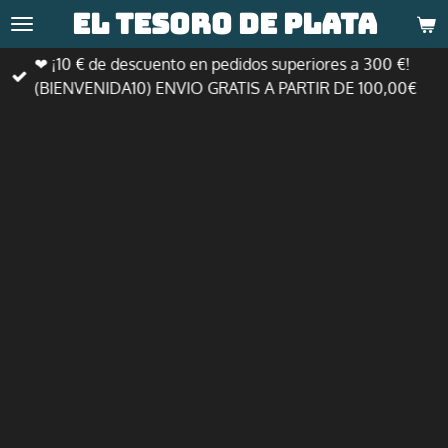
El tesoro de
plata
Ir
al
❤ ¡10 € de descuento en pedidos superiores a 300 €!
contenido
(BIENVENIDA10) ENVIO GRATIS A PARTIR DE 100,00€
principal