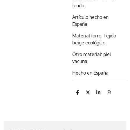
fondo.
Artículo hecho en
España.
Material forro: Tejido
beige ecológico.
Otro material: piel
vacuna.
Hecho en España
C
C
C
C
o
o
o
o
m
m
m
m
p
p
p
p
a
a
a
a
r
r
r
r
t
t
t
t
i
i
i
i