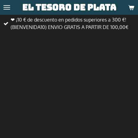
El tesoro de
plata
Ir
al
❤ ¡10 € de descuento en pedidos superiores a 300 €!
contenido
(BIENVENIDA10) ENVIO GRATIS A PARTIR DE 100,00€
principal